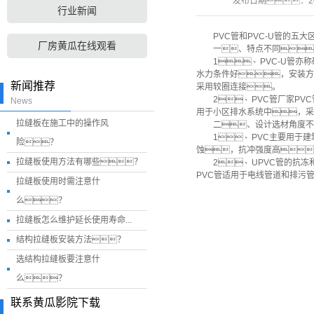
发布日期：
2
行业新闻
PVC管和PVC-U管的五
厂房黄瓜在线观看
一、特点不同
1、PVC-U管
水力条件好，安装方
新闻推荐
采用较圈连接。
2、PVC管厂家P
News
用于小区排水系统中，采
拉缝板在施工中的操作风
二、设计选材角度
1、PVC主要用于
险？
蚀，抗冲强度高
拉缝板使用方法有哪些？
2、UPVC管的抗
PVC管适用于电线管道和排污
拉缝板使用时需注意什
么？
拉缝板怎么维护延长使用寿命...
结构拉缝板安装方法？
选结构拉缝板要注意什
么？
联系黄瓜影院下载